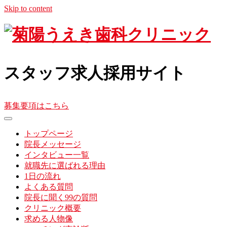
Skip to content
スタッフ求人
採用サイト
募集要項はこちら
toggle
navigation
トップページ
院長メッセージ
インタビュー一覧
就職先に選ばれる理由
1日の流れ
よくある質問
院長に聞く99の質問
クリニック概要
求める人物像